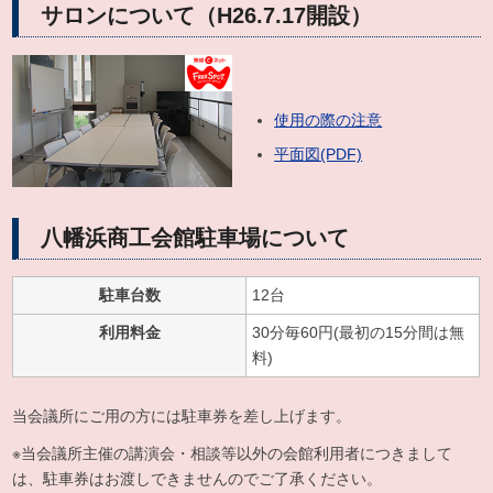
サロンについて（H26.7.17開設）
使用の際の注意
平面図(PDF)
八幡浜商工会館駐車場について
駐車台数
12台
利用料金
30分毎60円(最初の15分間は無
料)
当会議所にご用の方には駐車券を差し上げます。
※当会議所主催の講演会・相談等以外の会館利用者につきまして
は、駐車券はお渡しできませんのでご了承ください。