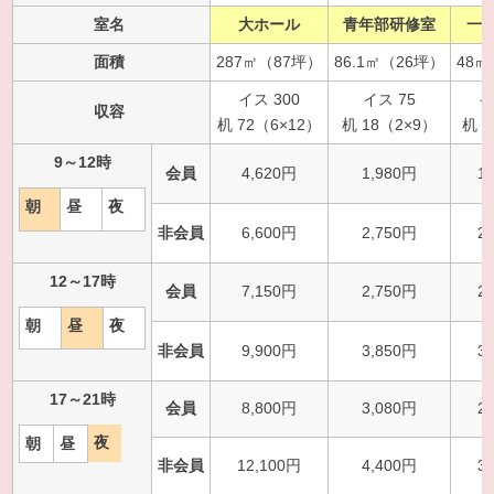
室名
大ホール
青年部研修室
一
面積
287㎡（87坪）
86.1㎡（26坪）
48㎡
イス 300
イス 75
イ
収容
机 72（6×12）
机 18（2×9）
机 
9～12時
会員
4,620円
1,980円
1
朝
昼
夜
非会員
6,600円
2,750円
2
12～17時
会員
7,150円
2,750円
2
朝
昼
夜
非会員
9,900円
3,850円
3
17～21時
会員
8,800円
3,080円
2
夜
朝
昼
非会員
12,100円
4,400円
3