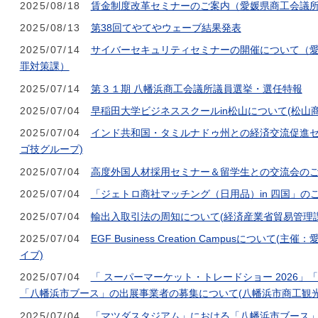
2025/08/18
賃金制度改革セミナーのご案内（愛媛県商工会議
2025/08/13
第38回てやてやウェーブ結果発表
2025/07/14
サイバーセキュリティセミナーの開催について（
罪対策課）
2025/07/14
第３１期 八幡浜商工会議所議員選挙・選任特報
2025/07/04
早稲田大学ビジネススクールin松山について(松山
2025/07/04
インド共和国・タミルナドゥ州との経済交流促進セ
ゴ技グループ)
2025/07/04
高度外国人材採用セミナー＆留学生との交流会のご
2025/07/04
「ジェトロ商社マッチング（日用品）in 四国」のご
2025/07/04
輸出入取引法の周知について(経済産業省貿易管理課
2025/07/04
EGF Business Creation Campusについ
イブ)
2025/07/04
「 スーパーマーケット・トレードショー 2026」「FO
「八幡浜市ブース」の出展事業者の募集について(八幡浜市商工観光
2025/07/04
「マツダスタジアム」における「八幡浜市ブース」