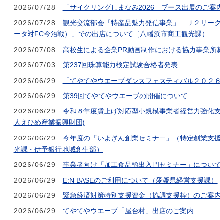
2026/07/28
「サイクリングしまなみ2026」ブース出展のご案
2026/07/28
観光交流部会「特産品魅力発信事業」＿Ｊ２リー
ータ対FC今治戦）」での出店について（八幡浜市商工観光課）
2026/07/08
高校生による企業PR動画制作における協力事業所
2026/07/03
第237回珠算能力検定試験合格者発表
2026/06/29
「てやてやウエーブダンスフェスティバル２０２
2026/06/29
第39回てやてやウエーブの開催について
2026/06/29
令和８年度賃上げ対応型小規模事業者経営力強化支
人えひめ産業振興財団)
2026/06/29
今年度の「いよぎん創業セミナー」（特定創業支
光課・伊予銀行地域創生部）
2026/06/29
事業者向け「加工食品輸出入門セミナー」につい
2026/06/29
E:N BASEのご利用について（愛媛県経営支援課）
2026/06/29
緊急経済対策特別支援資金（協調支援枠）のご案
2026/06/29
てやてやウエーブ「屋台村」出店のご案内