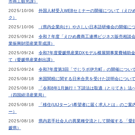
市商工観光課）
2025/10/06
外国人材受入WEBセミナーの開催について（えひ
ク）
2025/10/06
（県内企業向け）やさしい日本語研修会の開催に
2025/09/24
令和７年度「えひめ農商工連携ビジネス販売相談会
業振興財団産業育成課）
2025/09/24
令和7年度愛媛県産業DXモデル横展開事業費補助
て（愛媛県産業創出課）
2025/09/24
令和7年度第3回「でじラボ伊方町」の開催について（
2025/08/18
米国関税に関する日米合意を受けた説明会につい
2025/08/18
「令和8年1月施行！下請法は取適（とりてき）法へ
（四国経済産業局）
2025/08/18
「移住(UIJターン)希望者に届く求人とは」のご案
ー）
2025/08/18
県内若手社会人の異業種交流として開催する 「愛
媛県）