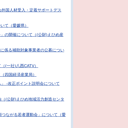
め外国人材受入・定着サポートデス
ついて（愛媛県）
」の開催について（(公財)えひめ産
金に係る補助対象事業者の公募につい
(一社)八西CATV）
て（四国経済産業局）
」 -改正ポイント説明会について
内（(公財)えひめ地域活力創造センタ
顔つながる若者運動会」について（愛