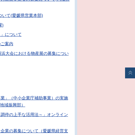
いて(愛媛県営業本部)
)
５」について
のご案内
幡浜大会における物産展の募集につい
事業」（中小企業庁補助事業）の実施
地域振興部）
・調停の上手な活用法～」オンライン
援企業の募集について（愛媛県経営支