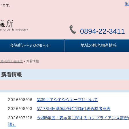
Se
います。
議所
0894-22-3411
merce & industry
会議所からのお知らせ
地域の観光物産情報
八幡浜商工会議所
> 新着情報
新着情報
2026/08/06
第39回てやてやウエーブについて
2026/08/03
第173回日商簿記検定試験1級合格者発表
2026/07/28
令和8年度「表示等に関するコンプライアンス講習
課）