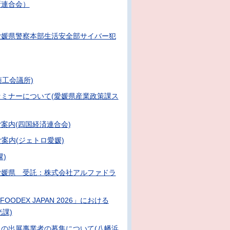
所連合会）
愛媛県警察本部生活安全部サイバー犯
商工会議所)
ミナーについて(愛媛県産業政策課ス
案内(四国経済連合会)
案内(ジェトロ愛媛)
)
て(主催：愛媛県 受託：株式会社アルファドラ
ODEX JAPAN 2026」における
課)
の出展事業者の募集について(八幡浜