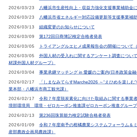
2026/03/23
八幡浜市生産性向上・収益力強化支援事業補助金
2026/03/23
八幡浜市省エネルギー対応設備更新等支援事業補
2026/03/13
組織変更のお知らせについて
2026/03/09
第172回日商簿記検定合格者発表
2026/03/05
トライアングルエヒメ成果報告会の開催について
2026/03/05
外国人材の受入れに関するアンケート調査につい
材課外国人材グループ）
2026/03/04
事業承継マッチング in 愛媛のご案内(日本政策金融
2026/02/17
「しまなみてらすMarche2026 ～“えひめを楽し
業本部・八幡浜市商工観光課）
2026/02/17
令和７年度脱炭素化に向けた取組みに関する事業
境部環境局 環境・ゼロカーボン推進課ゼロカーボン推進グループ
2026/02/13
第236回珠算能力検定試験合格者発表
2026/01/09
令和７年度南予の柑橘農業システムフォーラム＆
産部農政企画局農政課）