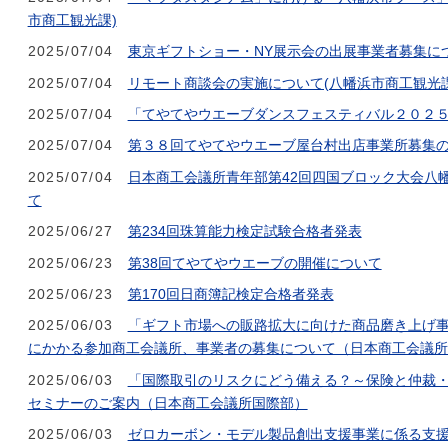
市商工観光課)
2025/07/04
東京ギフトショー・NY展示会の出展事業者募集につ
2025/07/04
リモート商談会の実施について(八幡浜市商工観光課
2025/07/04
「てやてやウエーブダンスフェスティバル２０２
2025/07/04
第３８回てやてやウエーブ屋台村出店事業所募集
2025/07/04
日本商工会議所青年部第42回四国ブロック大会八
て
2025/06/27
第234回珠算能力検定試験合格者発表
2025/06/23
第38回てやてやウエーブの開催について
2025/06/23
第170回日商簿記検定合格者発表
2025/06/03
「ギフト市場への販路拡大に向けた商品磨き上げ
にかかる参加商工会議所、事業者の募集について（日本商工会議所
2025/06/03
「国際取引のリスクにどう備える？～保険と仲裁
セミナーのご案内（日本商工会議所国際部）
2025/06/03
ゼロカーボン・モデル製品創出支援事業に係る支