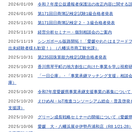
2026/01/09
令和７年度公益通報者保護法の改正内容に関する
2026/01/05
第171回日商簿記検定試験1級合格者発表
2025/12/01
第171回日商簿記検定２・３級合格者発表
2025/11/19
経営分析セミナー・個別相談会のご案内
2025/11/19
シンガポール販路開拓！「愛媛やわたはまフード
出未経験者様も歓迎！）（八幡浜市商工観光課）
2025/10/31
第235回珠算能力検定試験合格者発表
2025/10/23
香川県琴平町の地方創生に向けた事業を学ぶ視察
2025/10/21
「一日公庫」・「事業承継マッチング支援」相談
庫）
2025/10/20
令和7年度愛媛県事業承継支援事業の募集について
2025/10/20
えひめAI・IoT推進コンソーシアム総会・普及啓
支援課）
2025/10/20
グリーン成長戦略セミナーの開催について（愛媛
2025/10/06
愛媛 大・八幡浜展＠伊勢丹浦和店（R8 1/21-