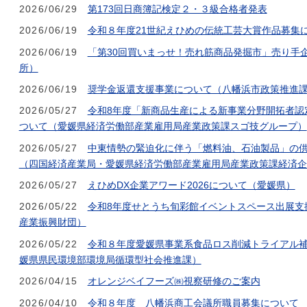
2026/06/29
第173回日商簿記検定２・３級合格者発表
2026/06/19
令和８年度21世紀えひめの伝統工芸大賞作品募集
2026/06/19
「第30回買いまっせ！売れ筋商品発掘市」売り手
所）
2026/06/19
奨学金返還支援事業について（八幡浜市政策推進
2026/05/27
令和8年度「新商品生産による新事業分野開拓者認
ついて（愛媛県経済労働部産業雇用局産業政策課スゴ技グループ）
2026/05/27
中東情勢の緊迫化に伴う「燃料油、石油製品」の
（四国経済産業局・愛媛県経済労働部産業雇用局産業政策課経済企
2026/05/27
えひめDX企業アワード2026について（愛媛県）
2026/05/22
令和8年度せとうち旬彩館イベントスペース出展支
産業振興財団）
2026/05/22
令和８年度愛媛県事業系食品ロス削減トライアル
媛県県民環境部環境局循環型社会推進課）
2026/04/15
オレンジベイフーズ㈱視察研修のご案内
2026/04/10
令和８年度 八幡浜商工会議所職員募集について