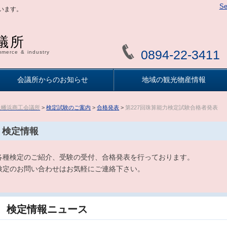
Se
います。
議所
0894-22-3411
merce & industry
会議所からのお知らせ
地域の観光物産情報
八幡浜商工会議所
>
検定試験のご案内
>
合格発表
>
第227回珠算能力検定試験合格者発表
検定情報
各種検定のご紹介、受験の受付、合格発表を行っております。
検定のお問い合わせはお気軽にご連絡下さい。
検定情報ニュース