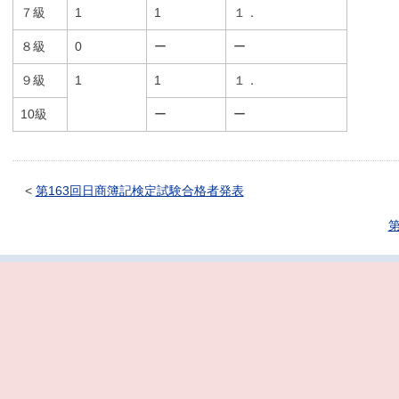
７級
1
1
１．
８級
0
ー
ー
９級
1
1
１．
10級
ー
ー
<
第163回日商簿記検定試験合格者発表