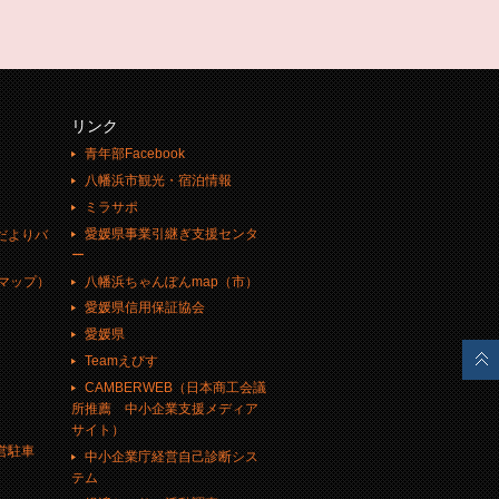
リンク
青年部Facebook
八幡浜市観光・宿泊情報
ミラサポ
愛媛県事業引継ぎ支援センタ
だよりバ
ー
八幡浜ちゃんぽんmap（市）
eマップ）
愛媛県信用保証協会
愛媛県
Teamえびす
CAMBERWEB（日本商工会議
所推薦 中小企業支援メディア
サイト）
営駐車
中小企業庁経営自己診断シス
テム