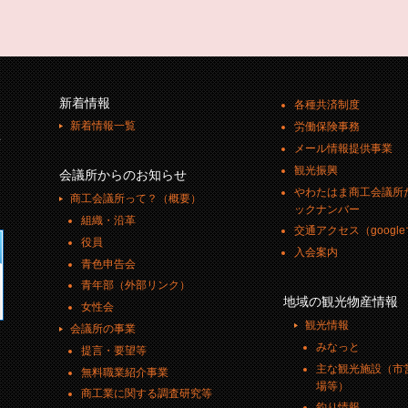
新着情報
各種共済制度
新着情報一覧
労働保険事務
号
メール情報提供事業
観光振興
会議所からのお知らせ
やわたはま商工会議所
商工会議所って？（概要）
ックナンバー
組織・沿革
交通アクセス（googl
役員
入会案内
青色申告会
青年部（外部リンク）
地域の観光物産情報
女性会
観光情報
会議所の事業
みなっと
提言・要望等
主な観光施設（市
無料職業紹介事業
場等）
商工業に関する調査研究等
釣り情報