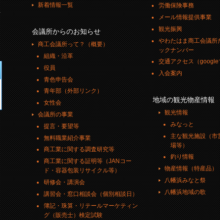
新着情報一覧
労働保険事務
号
メール情報提供事業
観光振興
会議所からのお知らせ
やわたはま商工会議所
商工会議所って？（概要）
ックナンバー
組織・沿革
交通アクセス（googl
役員
入会案内
青色申告会
青年部（外部リンク）
地域の観光物産情報
女性会
観光情報
会議所の事業
みなっと
提言・要望等
主な観光施設（市
無料職業紹介事業
場等）
商工業に関する調査研究等
釣り情報
商工業に関する証明等（JANコー
物産情報（特産品）
ド・容器包装リサイクル等）
八幡浜みなと祭
研修会・講演会
八幡浜地域の歌
講習会・窓口相談会（個別相談日）
簿記・珠算・リテールマーケティン
グ（販売士）検定試験