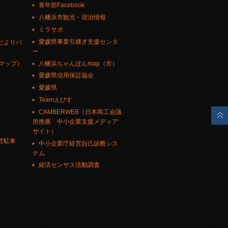
青年部Facebook
八幡浜市観光・宿泊情報
ミラサポ
愛媛県事業引継ぎ支援センタ
だよりバ
ー
八幡浜ちゃんぽんmap（市）
eマップ）
愛媛県信用保証協会
愛媛県
Teamえびす
CAMBERWEB（日本商工会議
所推薦 中小企業支援メディア
サイト）
営駐車
中小企業庁経営自己診断シス
テム
経済センサス活動調査