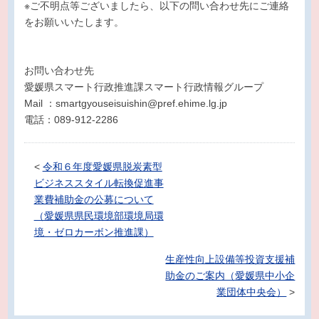
※ご不明点等ございましたら、以下の問い合わせ先にご連絡
をお願いいたします。
お問い合わせ先
愛媛県スマート行政推進課スマート行政情報グループ
Mail ：smartgyouseisuishin@pref.ehime.lg.jp
電話：089-912-2286
<
令和６年度愛媛県脱炭素型
ビジネススタイル転換促進事
業費補助金の公募について
（愛媛県県民環境部環境局環
境・ゼロカーボン推進課）
生産性向上設備等投資支援補
助金のご案内（愛媛県中小企
業団体中央会）
>