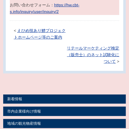
お問い合わせフォーム：
https://hw.cbt-
s.info/inquiry/user/inquiry/2
<
えひめ技あり鱧プロジェク
トホームページ等のご案内
リテールマーケティング検定
（販売士）のネット試験化に
ついて
>
新着情報
市内企業様向け情報
地域の観光物産情報